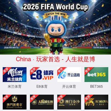
中国·35222葡京集团(股份)有限公司
WTS-WAF拦截详情
出现该页面的原因:
1.你的请求是黑客攻击
2.你的请求合法但触发了安全规则,请提交问题反馈
XML 地图